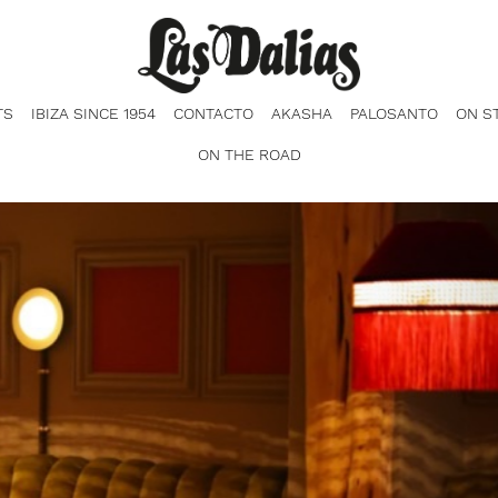
TS
IBIZA SINCE 1954
CONTACTO
AKASHA
PALOSANTO
ON S
ON THE ROAD