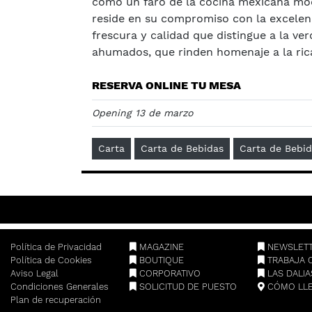
como un faro de la cocina mexicana mod
reside en su compromiso con la excelen
frescura y calidad que distingue a la ve
ahumados, que rinden homenaje a la rica
RESERVA ONLINE TU MESA
Opening 13 de marzo
Carta
Carta de Bebidas
Carta de Bebi
Política de Privacidad
MAGAZINE
NEWSLET
Política de Cookies
BOUTIQUE
TRABAJA 
Aviso Legal
CORPORATIVO
LAS DALI
Condiciones Generales
SOLICITUD DE PUESTO
CÓMO LL
Plan de recuperación