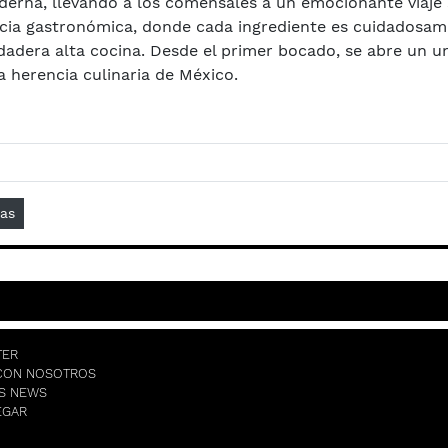
erna, llevando a los comensales a un emocionante viaje s
cia gastronómica, donde cada ingrediente es cuidadosame
rdadera alta cocina. Desde el primer bocado, se abre un u
 herencia culinaria de México.
das
TER
CON NOSOTROS
AS NEWS
EGAR