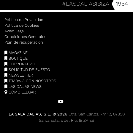
#LASDALIASIBIZA
1954
Política de Privacidad
Política de Cookies
Aviso Legal
Condiciones Generales
Plan de recuperación
MAGAZINE
BOUTIQUE
CORPORATIVO
SOLICITUD DE PUESTO
NEWSLETTER
TRABAJA CON NOSOTROS
LAS DALIAS NEWS
CÓMO LLEGAR
LA SALA DALIAS, S.L. © 2026
Ctra. San Carlos, km.12, 07850
Santa Eulalia del Río, IBIZA ES