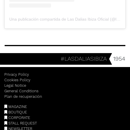
Una publicación compartida de Las Dalias Ibiza Oficial (@lasdaliasibiza)
#LASDALIASIBIZA
1954
Privacy Policy
Cookies Policy
Legal Notice
General Conditions
Plan de recuperación
MAGAZINE
BOUTIQUE
CORPORATE
STALL REQUEST
NEWSLETTER