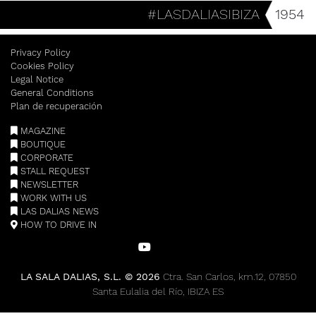
#LASDALIASIBIZA
1954
Privacy Policy
Cookies Policy
Legal Notice
General Conditions
Plan de recuperación
MAGAZINE
BOUTIQUE
CORPORATE
STALL REQUEST
NEWSLETTER
WORK WITH US
LAS DALIAS NEWS
HOW TO DRIVE IN
LA SALA DALIAS, S.L. © 2026
Ctra. San Carlos, km.12, 07850
Santa Eulalia del Río, IBIZA ES