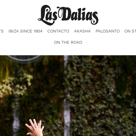
TS
IBIZA SINCE 1954
CONTACTO
AKASHA
PALOSANTO
ON S
ON THE ROAD