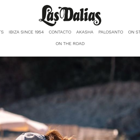
TS
IBIZA SINCE 1954
CONTACTO
AKASHA
PALOSANTO
ON S
ON THE ROAD