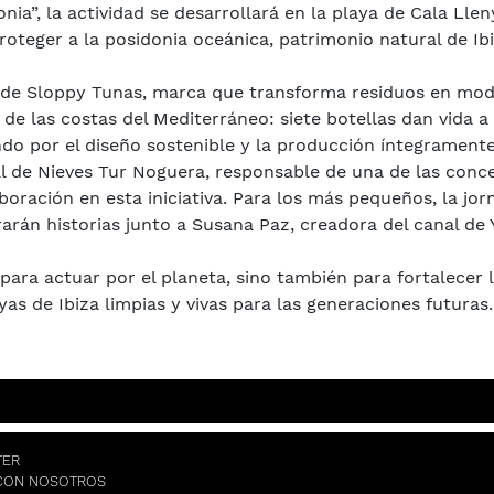
ia”, la actividad se desarrollará en la playa de Cala Llen
roteger a la posidonia oceánica, patrimonio natural de I
ón de Sloppy Tunas, marca que transforma residuos en mo
 de las costas del Mediterráneo: siete botellas dan vida 
ndo por el diseño sostenible y la producción íntegramente
l de Nieves Tur Noguera, responsable de una de las conces
oración en esta iniciativa. Para los más pequeños, la jorn
arrarán historias junto a Susana Paz, creadora del canal 
para actuar por el planeta, sino también para fortalecer 
s de Ibiza limpias y vivas para las generaciones futuras.
TER
CON NOSOTROS