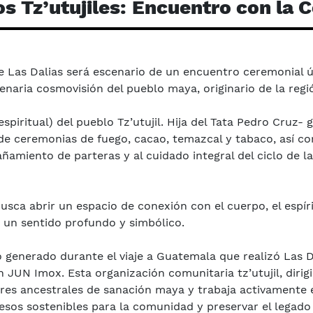
los Tz’utujiles: Encuentro con l
e Las Dalias será escenario de un encuentro ceremonial úni
lenaria cosmovisión del pueblo maya, originario de la regi
espiritual) del pueblo Tz’utujil. Hija del Tata Pedro Cruz- 
 de ceremonias de fuego, cacao, temazcal y tabaco, así 
amiento de parteras y al cuidado integral del ciclo de la
sca abrir un espacio de conexión con el cuerpo, el espírit
 un sentido profundo y simbólico.
o generado durante el viaje a Guatemala que realizó Las 
ón JUN Imox. Esta organización comunitaria tz’utujil, diri
res ancestrales de sanación maya y trabaja activamente 
esos sostenibles para la comunidad y preservar el legado e